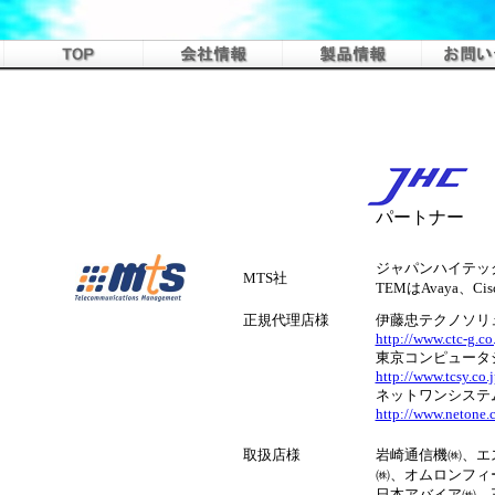
パートナー
ジャパンハイテッ
MTS社
TEMはAvaya、
正規代理店様
伊藤忠テクノソリ
http://www.ctc-g.co.
東京コンピュータ
http://www.tcsy.co.j
ネットワンシステ
http://www.netone.c
取扱店様
岩崎通信機㈱、エ
㈱、オムロンフィ
日本アバイア㈱、